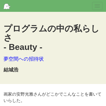
Togg
navi
プログラムの中の私らし
さ
- Beauty -
夢空間への招待状
結城浩
画家の安野光雅さんがどこかでこんなことを書いて
いらした。