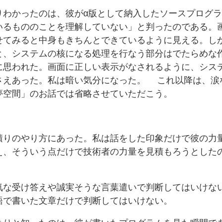
りわかったのは、彼がα版として納入したソースプログ
いるもののことを理解していない」と判ったのである。
せてみると中身もきちんとできているように見える。し
と、システムの核になる処理を行なう部分はでたらめな
に思われた。画面に正しい表示がなされるように、シス
さえあった。私は暗い気分になった。 これ以降は、涙
夢空間」のお話では省略させていただこう。
積りのやり方にあった。私は話をした印象だけで彼の力
え、そういう点だけで技術者の力量を見積もろうとした
気な受け答えや誠実そうな言葉遣いで判断してはいけな
語で書いた文章だけで判断してはいけない。