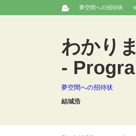
夢空間への招待状
わかり
- Progra
夢空間への招待状
結城浩