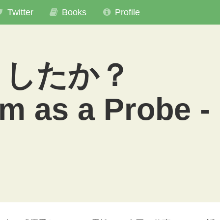
Twitter
Books
Profile
ましたか？
m as a Probe -