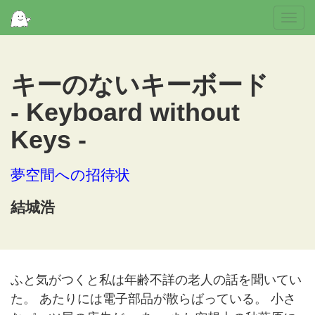
Togg
navi
キーのないキーボード
- Keyboard without
Keys -
夢空間への招待状
結城浩
ふと気がつくと私は年齢不詳の老人の話を聞いてい
た。 あたりには電子部品が散らばっている。 小さ