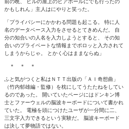
前の晩、 ビルの屋上のビアホールにでも行ったの
かもしれん」主人はにやりと笑った。
「プライバシーにかかわる問題も起こる。 特に人
名のデータベース入力をさせるとてきめんだ。 自
分の知合いの人名を入力しようとすると、 その知
合いのプライベートな情報までポロッと入力されて
しまうからじゃ。 とかく心はままならぬ」
＊ ＊ ＊
ふと気がつくと私はＮＴＴ出版の「ＡＩ奇想曲」
（竹内郁雄編・監修）を枕にしてうたたねをしてい
るのであった。 開いていたページにはドンキン博
士とファーウェルの脳波キーボードについて書かれ
ていた。 電極を頭につけたユーザが一分間に二、
三文字入力できるという実験だ。 脳波キーボード
は決して夢物語ではない。