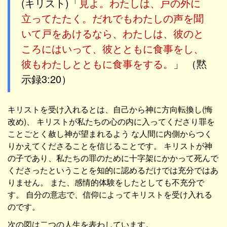
(キリスト)「
見よ。わたしは、戸の外に
立ってたたく。だれでもわたしの声を聞
いて戸をあけるなら、わたしは、彼のと
ころにはいって、彼とともに食事をし、
彼もわたしとともに食事をする。
」 （黙
示録3:20）
キリストを受け入れるとは、自己から神に方向転換し(悔
改め)、 キリストが私たちの心の内に入ってくださり罪を
ことごとく赦し神が望まれるよう な人間に内側からつく
りかえてくださることを信じることです。 キリストが神
の子であり、私たちの罪のために十字架にかかって死んで
くださったということを知的に認めるだけでは充分ではあ
りません。 また、感情的体験をしたとしても不充分で
す。 自分の意志で、信仰によってキリストを受け入れる
のです。
次の図は二つの人生を表わしています。