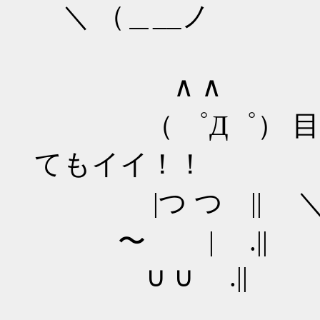
＼ （＿__ノ
∧ ∧ ／‾‾‾‾‾‾
（ ゜Д゜） 目
てもイイ！！
|つ つ || ＼
〜 | .||
∪ ∪ .||