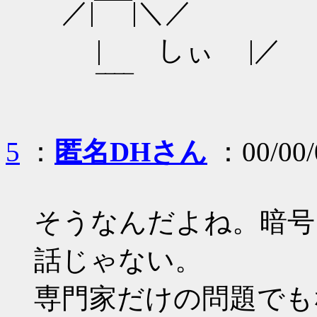
／|‾‾‾‾|＼／
| しぃ |／
‾‾‾‾
5
：
匿名DHさん
：00/00/
そうなんだよね。暗号
話じゃない。
専門家だけの問題でも