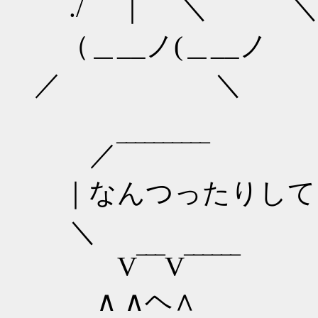
./ ｜ ＼ ＼＿
（＿__ノ(＿__ノ
／ ＼
／‾‾‾‾‾‾‾‾‾‾
｜なんつったりして
＼
V‾‾‾V‾‾‾‾‾‾
∧ ∧ヘ∧