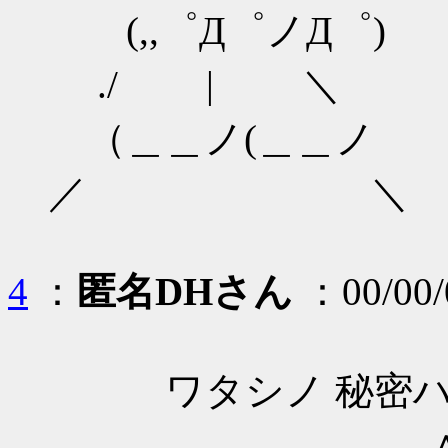
(,,゜Д゜ノД゜)
./ | ＼
（＿＿ノ(＿＿ノ
／ ＼
4
：
匿名DHさん
：00/00/
ワタシノ 秘密ハ 守
＿__.∧ 