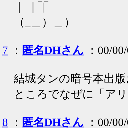
｜ ｜‾|‾
（_＿）＿）
7
：
匿名DHさん
：00/00/
結城タンの暗号本出版
ところでなぜに「アリ
8
：
匿名DHさん
：00/00/