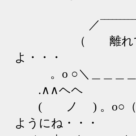
／‾‾‾‾‾‾‾‾‾‾
（ 離れてもキ
よ・・・
。o ○＼＿＿＿＿
.∧∧ヘヘ ／‾‾‾‾
( ノ ) 。o○（
ようにね・・・