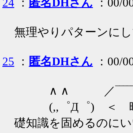
24
：
匿名DHさん
：00/00
無理やりパターンにし
25
：
匿名DHさん
：00/00
∧ ∧ ／‾‾‾‾‾‾
(,,゜Д゜) ＜ 
礎知識を固めるのにい