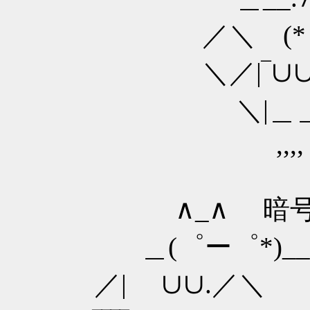
／＼ (*゜−
＼／|‾∪∪‾
＼|＿＿＿
,,,, ∪∪
∧_∧ 暗号デ 秘密
＿(゜ー゜*)__
／| ∪∪.／＼