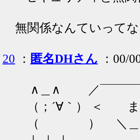
無関係なんていってな
20
：
匿名DHさん
：00/00
∧＿∧ ／‾‾‾‾‾‾‾‾‾‾
（；´∀｀） ＜ ま
（ ） ＼＿＿＿