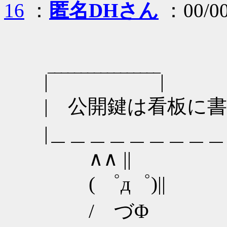
16
：
匿名DHさん
：00/00
|‾‾‾‾‾‾‾‾‾‾‾‾‾‾‾‾‾|
| 公開鍵は看板に書
|＿＿＿＿＿＿＿＿＿
∧∧ ||
( ゜д゜)||
/ づΦ