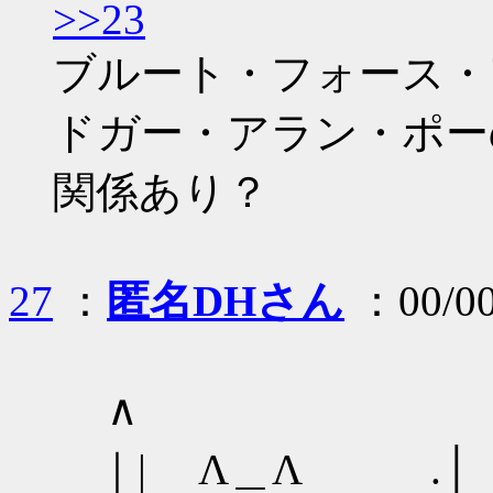
>>23
ブルート・フォース・
ドガー・アラン・ポー
関係あり？
27
：
匿名DHさん
：00/00
∧ ／‾‾‾‾‾
｜| Λ＿Λ .│