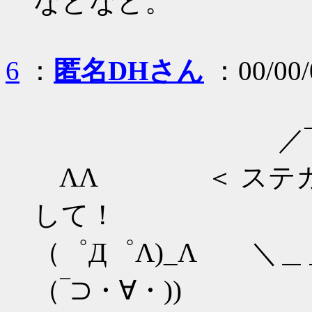
などなど。
6
：
匿名DHさん
：00/00/
／‾‾‾‾‾‾‾‾‾
ΛΛ ＜ ステガノ
して！
（゜Д゜Λ)_Λ ＼
（‾⊃・∀・))