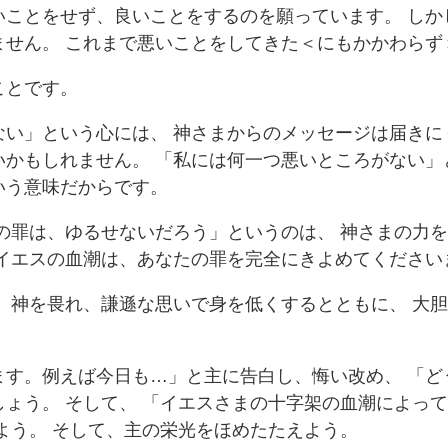
いことをせず、良いことをするのを願っています。 しか
ません。 これまで悪いことをしてきた＜にもかかわらず
ことです。
い」という心には、 神さまからのメッセージは届きに
かもしれません。 「私には何一つ悪いところがない」
いう意味だからです。
の罪は、ゆるせないだろう」というのは、 神さまの力
たイエスの血潮は、あなたの罪を完全にきよめてください
 神を畏れ、謙遜な思いで身を低くするとともに、 大
ます。例えば今日も…」と主に告白し、悔い改め、 「ど
ょう。 そして、 「イエスさまの十字架の血潮によっ
よう。 そして、主の栄光をほめたたえよう。