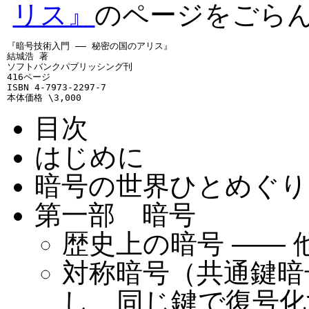
リス』
のページをごら
『暗号技術入門 —— 秘密の国のアリス』

結城浩 著

ソフトバンクパブリッシング刊

416ページ

ISBN 4-7973-2297-7

目次
はじめに
暗号の世界ひとめぐり
第一部 暗号
歴史上の暗号 ——
対称暗号（共通鍵暗
し、同じ鍵で復号化