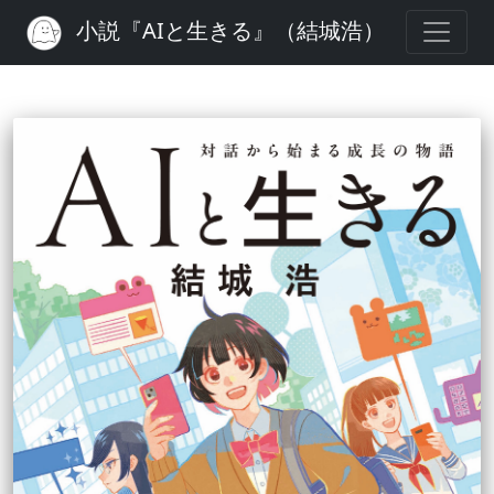
小説『AIと生きる』（結城浩）