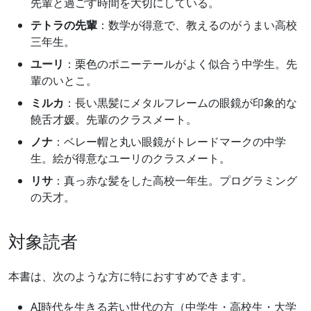
先輩と過ごす時間を大切にしている。
テトラの先輩
：数学が得意で、教えるのがうまい高校
三年生。
ユーリ
：栗色のポニーテールがよく似合う中学生。先
輩のいとこ。
ミルカ
：長い黒髪にメタルフレームの眼鏡が印象的な
饒舌才媛。先輩のクラスメート。
ノナ
：ベレー帽と丸い眼鏡がトレードマークの中学
生。絵が得意なユーリのクラスメート。
リサ
：真っ赤な髪をした高校一年生。プログラミング
の天才。
対象読者
本書は、次のような方に特におすすめできます。
AI時代を生きる若い世代の方（中学生・高校生・大学