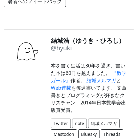
著者へのフィードバック
結城浩（ゆうき・ひろし）
@hyuki
本を書く生活は30年を過ぎ、書い
た本は60冊を越えました。
『数学
ガール』
作者。
結城メルマガ
と
Web連載
を毎週書いてます。 文章
書きとプログラミングが好きなク
リスチャン。2014年日本数学会出
版賞受賞。
Twitter
note
結城メルマガ
Mastodon
Bluesky
Threads