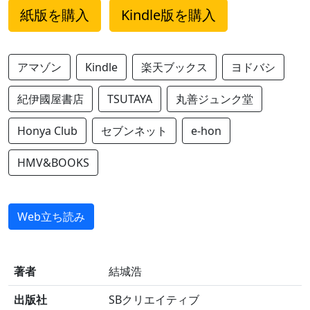
紙版を購入
Kindle版を購入
アマゾン
Kindle
楽天ブックス
ヨドバシ
紀伊國屋書店
TSUTAYA
丸善ジュンク堂
Honya Club
セブンネット
e-hon
HMV&BOOKS
Web立ち読み
著者
結城浩
出版社
SBクリエイティブ