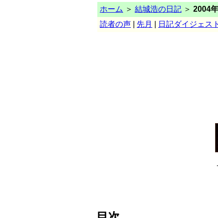
ホーム
＞
結城浩の日記
＞
2004
読者の声
|
先月
|
日記ダイジェス
目次