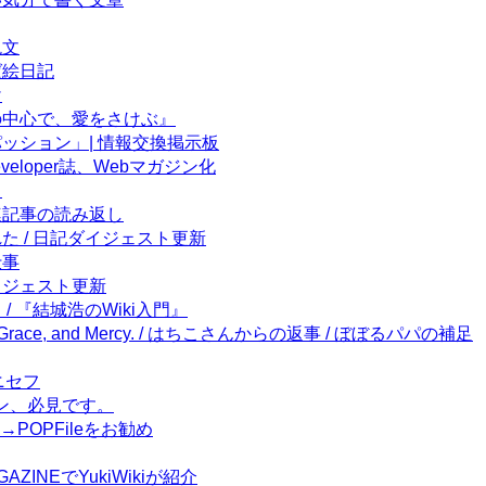
呪文
とば絵日記
け
『世界の中心で、愛をさけぶ』
画「パッション」| 情報交換掲示板
 Developer誌、Webマガジン化
く
号関連記事の読み返し
たびれた / 日記ダイジェスト更新
仕事
記ダイジェスト更新
書く / 『結城浩のWiki入門』
ce, Grace, and Mercy. / はちこさんからの返事 / ぼぼるパパの補足
ユニセフ
ション、必見です。
対策→POPFileをお勧め
AGAZINEでYukiWikiが紹介