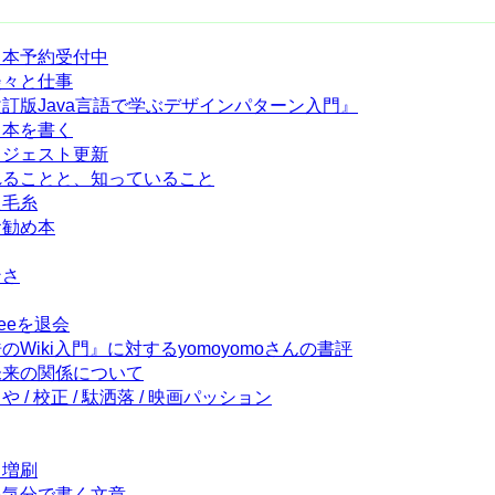
ザパタ本予約受付中
も淡々と仕事
『増補改訂版Java言語で学ぶデザインパターン入門』
も、本を書く
記ダイジェスト更新
教えられることと、知っていること
れた毛糸
のお勧め本
ンさ
greeを退会
結城浩のWiki入門』に対するyomoyomoさんの書評
由と未来の関係について
しや / 校正 / 駄洒落 / 映画パッション
本、増刷
ろ酔い気分で書く文章