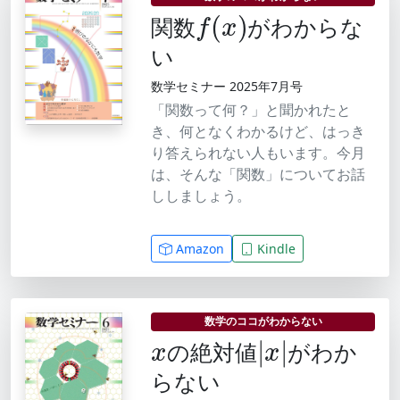
f
(
x
)
関数
がわからな
い
数学セミナー 2025年7月号
「関数って何？」と聞かれたと
き、何となくわかるけど、はっき
り答えられない人もいます。今月
は、そんな「関数」についてお話
ししましょう。
Amazon
Kindle
x
|
x
|
数学のココがわからない
の絶対値
がわか
らない