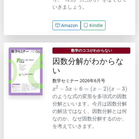
いきましょう。
Amazon
Kindle
数学のココがわからない
因数分解がわからな
い
数学セミナー 2026年6月号
x
2
−
5
x
+
6
=
(
x
−
2
)
(
x
−
3
)
のような式の変形を多項式の因数
分解といいます。今月は因数分解
の解法ではなく、因数分解とは何
なのか、なぜ因数分解するのか、
を考えていきます。