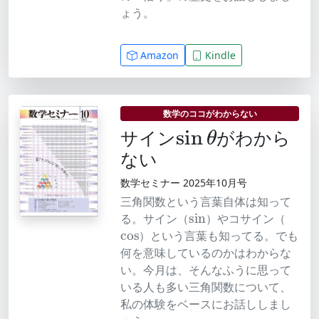
ょう。
Amazon
Kindle
sin
θ
数学のココがわからない
サイン
がわから
ない
数学セミナー 2025年10月号
三角関数という言葉自体は知って
sin
る。サイン（
）やコサイン（
cos
）という言葉も知ってる。でも
何を意味しているのかはわからな
い。今月は、そんなふうに思って
いる人も多い三角関数について、
私の体験をベースにお話ししまし