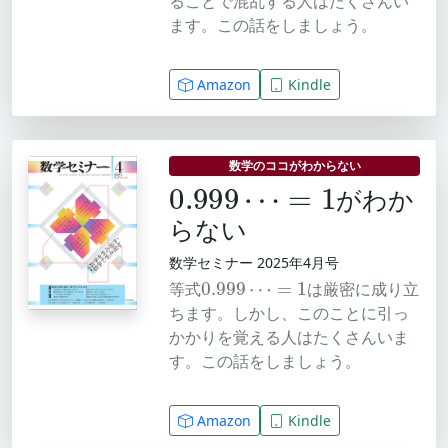
ることで混乱する人はたくさんい
ます。この話をしましょう。
Amazon
Kindle
0.999
⋯
=
1
数学のココがわからない
がわか
らない
数学セミナー 2025年4月号
0.999
⋯
=
1
等式
は厳密に成り立
ちます。しかし、このことに引っ
かかりを覚える人はたくさんいま
す。この話をしましょう。
Amazon
Kindle