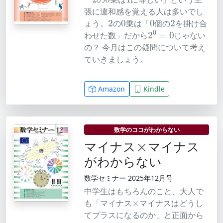
張に違和感を覚える人は多いでし
2
0
0
2
ょう。
の
乗は「
個の
を掛け合
2
0
=
0
わせた数」だから
じゃない
の？ 今月はこの疑問について考え
ていきましょう。
Amazon
Kindle
×
数学のココがわからない
マイナス
マイナス
がわからない
数学セミナー 2025年12月号
中学生はもちろんのこと、大人で
×
も「マイナス
マイナスはどうし
てプラスになるのか」と正面から