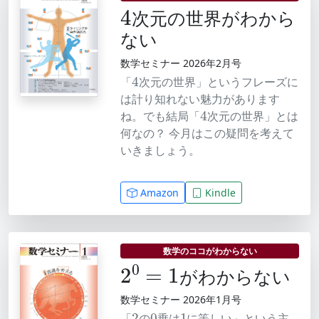
4
次元の世界がわから
ない
数学セミナー 2026年2月号
4
「
次元の世界」というフレーズに
は計り知れない魅力があります
4
ね。でも結局「
次元の世界」とは
何なの？ 今月はこの疑問を考えて
いきましょう。
Amazon
Kindle
数学のココがわからない
2
0
=
1
がわからない
数学セミナー 2026年1月号
2
0
1
「
の
乗は
に等しい」という主