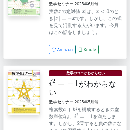
数学セミナー 2025年6月号
x
|
x
|
x
<
0
実数
の絶対値
は、
のと
|
x
|
=
−
x
き
です。しかし、この式
を見て混乱する人がいます。今月
はこの話をしましょう。
Amazon
Kindle
数学のココがわからない
i
2
=
−
1
がわからな
い
数学セミナー 2025年5月号
a
+
b
i
複素数
を構成するときの虚
i
i
2
=
−
1
数単位
は、
を満たしま
2
す。しかし、
乗すると負の数にな