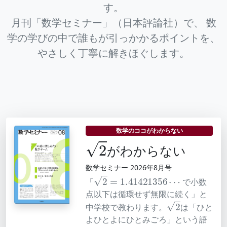
す。
月刊「数学セミナー」（日本評論社）で、
数
学の学びの中で誰もが引っかかるポイントを、
やさしく丁寧に解きほぐします。
数学のココがわからない
2
がわからない
数学セミナー 2026年8月号
2
=
1.41421356
⋯
「
で小数
点以下は循環せず無限に続く」と
2
中学校で教わります。
は「ひと
よひとよにひとみごろ」という語